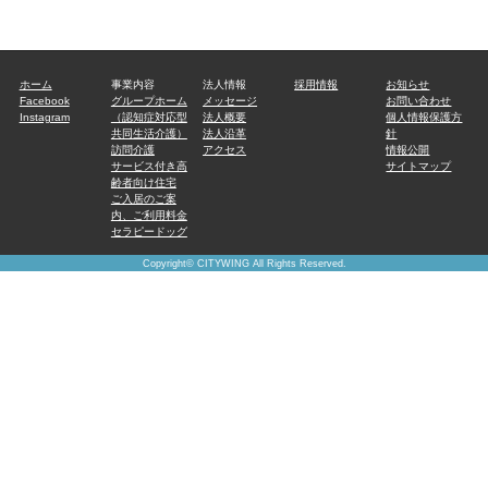
ホーム
事業内容
法人情報
採用情報
お知らせ
Facebook
グループホーム
メッセージ
お問い合わせ
Instagram
（認知症対応型
法人概要
個人情報保護方
共同生活介護）
法人沿革
針
訪問介護
アクセス
情報公開
サービス付き高
サイトマップ
齢者向け住宅
ご入居のご案
内、ご利用料金
セラピードッグ
Copyright©
CITYWING
All Rights Reserved.